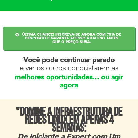
ÚLTIMA CHANCE! INSCREVA-SE AGORA COM 70% DE
DESCONTO E GARANTA ACESSO VITALÍCIO ANTES
QUE O PREÇO SUBA.
Você pode continuar parado
e ver os outros conquistarem as
melhores oportunidades… ou agir
agora
"Domine a Infraestrutura de
Redes Linux em Apenas 4
Semanas:
De Iniciante a Expert com Um