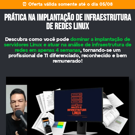
⏰ Oferta válida somente até o dia 05/08
PRÁTICA NA IMPLANTAÇÃO DE INFRAESTRUTURA
DE REDES LINUX
Descubra como você pode
dominar a implantação de
servidores Linux e atuar na análise de infraestrutura de
redes em apenas 4 semanas
, tornando-se um
profissional de TI diferenciado, reconhecido e bem
remunerado!